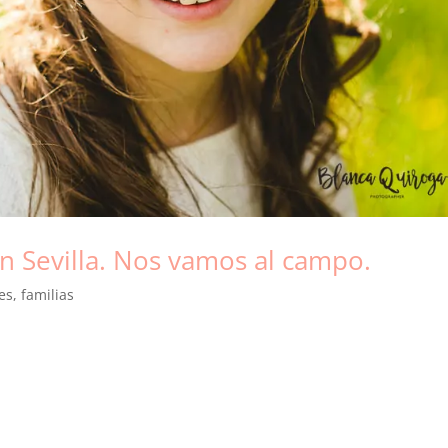
n Sevilla. Nos vamos al campo.
es
,
familias