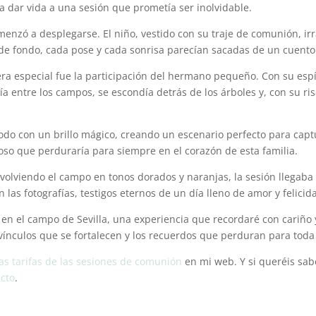
ra dar vida a una sesión que prometía ser inolvidable.
omenzó a desplegarse. El niño, vestido con su traje de comunión, i
 de fondo, cada pose y cada sonrisa parecían sacadas de un cuent
era especial fue la participación del hermano pequeño. Con su espí
 entre los campos, se escondía detrás de los árboles y, con su ri
odo con un brillo mágico, creando un escenario perfecto para captur
so que perduraría para siempre en el corazón de esta familia.
volviendo el campo en tonos dorados y naranjas, la sesión llegaba a s
s fotografías, testigos eternos de un día lleno de amor y felicid
 en el campo de Sevilla, una experiencia que recordaré con cariño 
vínculos que se fortalecen y los recuerdos que perduran para toda 
las tarifas de las sesiones de comunión
en mi web. Y si queréis sa
acto
.