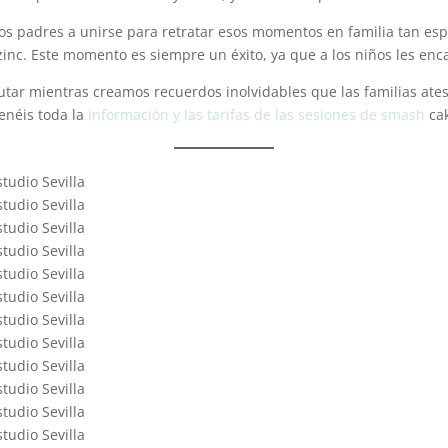
 los padres a unirse para retratar esos momentos en familia tan esp
c. Este momento es siempre un éxito, ya que a los niños les encan
rutar mientras creamos recuerdos inolvidables que las familias at
néis toda la
información y las tarifas de las sesiones de smash
ca