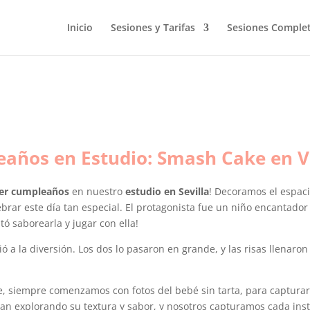
Inicio
Sesiones y Tarifas
Sesiones Comple
eaños en Estudio: Smash Cake en 
mer cumpleaños
en nuestro
estudio en Sevilla
! Decoramos el espac
ebrar este día tan especial. El protagonista fue un niño encantad
tó saborearla y jugar con ella!
a la diversión. Los dos lo pasaron en grande, y las risas llenaro
 siempre comenzamos con fotos del bebé sin tarta, para capturar 
rutan explorando su textura y sabor, y nosotros capturamos cada ins