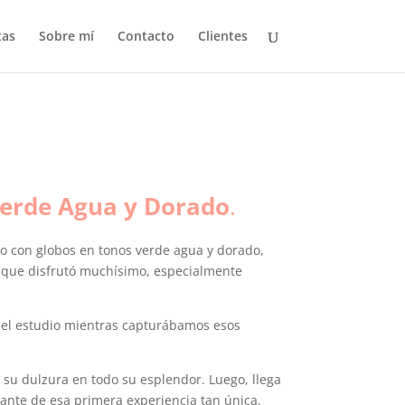
tas
Sobre mí
Contacto
Clientes
Verde Agua y Dorado
.
io con globos en tonos verde agua y dorado,
or que disfrutó muchísimo, especialmente
n el estudio mientras capturábamos esos
su dulzura en todo su esplendor. Luego, llega
tante de esa primera experiencia tan única.