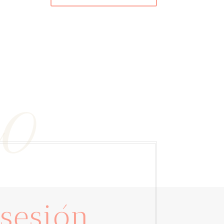
to
 sesión